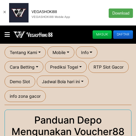
×
VEGASHOKI88
Download
VEGASHOKI88 Mobile App
MASUK
DAFTAR
Tentang Kami
Mobile
Info
Cara Betting
Prediksi Togel
RTP Slot Gacor
Demo Slot
Jadwal Bola hari ini
info zona gacor
Panduan Depo
Mengunakan Voucher88