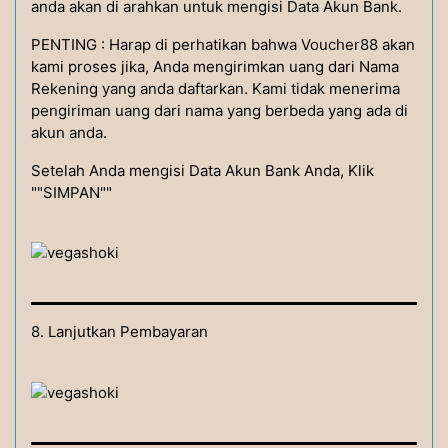
anda akan di arahkan untuk mengisi Data Akun Bank.
PENTING : Harap di perhatikan bahwa Voucher88 akan
kami proses jika, Anda mengirimkan uang dari Nama
Rekening yang anda daftarkan. Kami tidak menerima
pengiriman uang dari nama yang berbeda yang ada di
akun anda.
Setelah Anda mengisi Data Akun Bank Anda, Klik
""SIMPAN""
8. Lanjutkan Pembayaran