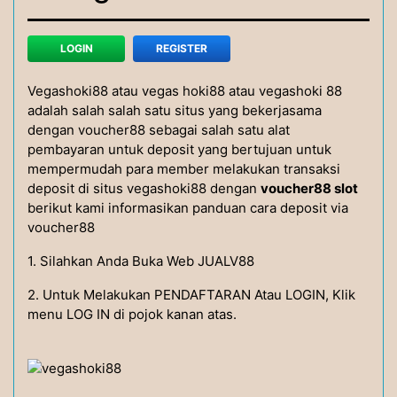
LOGIN
REGISTER
Vegashoki88 atau vegas hoki88 atau vegashoki 88
adalah salah salah satu situs yang bekerjasama
dengan voucher88 sebagai salah satu alat
pembayaran untuk deposit yang bertujuan untuk
mempermudah para member melakukan transaksi
deposit di situs vegashoki88 dengan
voucher88 slot
berikut kami informasikan panduan cara deposit via
voucher88
1. Silahkan Anda Buka Web JUALV88
2. Untuk Melakukan PENDAFTARAN Atau LOGIN, Klik
menu LOG IN di pojok kanan atas.