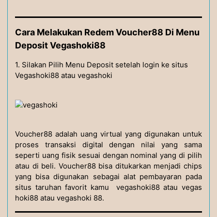
Cara Melakukan Redem Voucher88 Di Menu
Deposit Vegashoki88
1. Silakan Pilih Menu Deposit setelah login ke situs
Vegashoki88 atau vegashoki
Voucher88 adalah uang virtual yang digunakan untuk
proses transaksi digital dengan nilai yang sama
seperti uang fisik sesuai dengan nominal yang di pilih
atau di beli. Voucher88 bisa ditukarkan menjadi chips
yang bisa digunakan sebagai alat pembayaran pada
situs taruhan favorit kamu vegashoki88 atau vegas
hoki88 atau vegashoki 88.