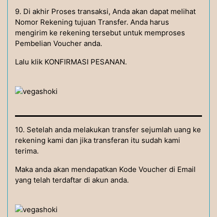
9. Di akhir Proses transaksi, Anda akan dapat melihat
Nomor Rekening tujuan Transfer. Anda harus
mengirim ke rekening tersebut untuk memproses
Pembelian Voucher anda.
Lalu klik KONFIRMASI PESANAN.
10. Setelah anda melakukan transfer sejumlah uang ke
rekening kami dan jika transferan itu sudah kami
terima.
Maka anda akan mendapatkan Kode Voucher di Email
yang telah terdaftar di akun anda.