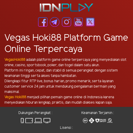
Vegas Hoki88 Platform Game
Online Terpercaya
VegasHoki88
adalah platform game online terpercaya yang menyediakan slot
online, casino, sportsbook, poker, dan togel dalam satu akun.
Platform ini ringan, cepat, dan stabil di semua perangkat dengan sistem
keamanan tinggi serta akses tanpa hambatan.
Dilengkapi fitur RTP live, bonus harian, promo menarik, serta layanan
customer service 24 jam untuk mendukung pengalaman bermain yang
maksimal.
Vegas Hoki88
menjadi pilihan pemain game online di Indonesia karena
menyediakan hiburan lengkap, praktis, dan mudah diakses kapan saja.
Dukungan Perangkat :
Keamanan Terjamin :
Lisensi :